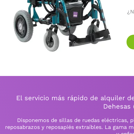
¿N
El servicio más rápido de alquiler d
Dehesas 
Disponemos de sillas de ruedas eléctricas, pl
reposabrazos y reposapiés extraíbles. La gama m
y enfe