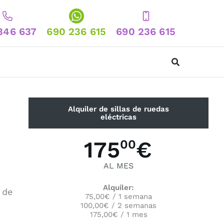
346 637
690 236 615
690 236 615
Alquiler de sillas de ruedas
eléctricas
175
€
00
AL MES
Alquiler:
n de
75,00€ / 1 semana
100,00€ / 2 semanas
175,00€ / 1 mes