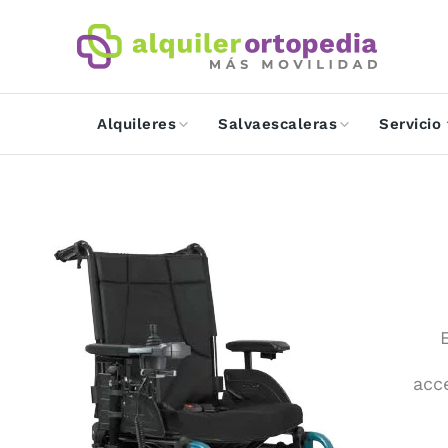
Ir
al
contenido
Alquileres
Salvaescaleras
Servicio
acce