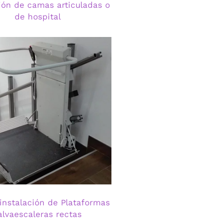
ión de camas articuladas o
de hospital
instalación de Plataformas
alvaescaleras rectas