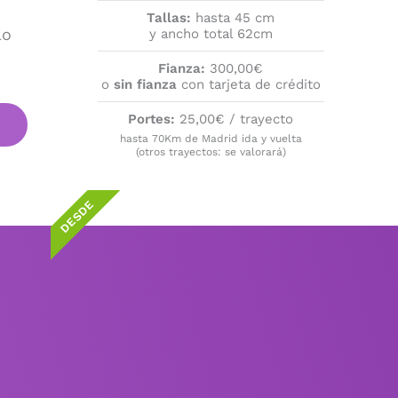
Tallas:
hasta 45 cm
lo
y ancho total 62cm
Fianza:
300,00€
o
sin fianza
con tarjeta de crédito
Portes:
25,00€ / trayecto
hasta 70Km de Madrid ida y vuelta
(otros trayectos: se valorará)
DESDE