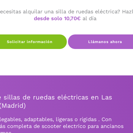
ecesitas alquilar una silla de ruedas eléctrica? Haz
desde solo 10,70€
al día
Solicitar información
Llámanos ahora
e sillas de ruedas eléctricas en Las
(Madrid)
egables, adaptables, ligeras o rígidas . Con
ás completa de scooter electrico para ancianos
rmos.