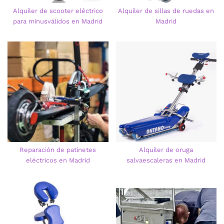
Alquiler de scooter eléctrico
Alquiler de sillas de ruedas en
para minusválidos en Madrid
Madrid
Reparación de patinetes
Alquiler de oruga
eléctricos en Madrid
salvaescaleras en Madrid