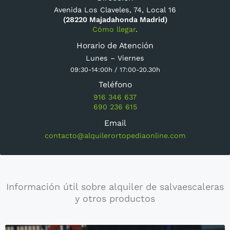
Avenida Los Claveles, 74, Local 16
(28220 Majadahonda Madrid)
Cómo llegar
.
Horario de Atención
Lunes – Viernes
09:30-14:00h / 17:00-20.30h
Teléfono
916 346 637
690 236 615
Email
contacto@alquilerortopediaonline.com
Información útil sobre alquiler de salvaescaleras
y otros productos