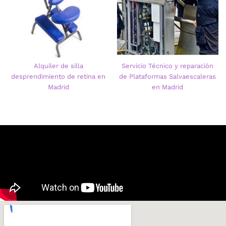
Alquiler de silla
Servicio Técnico y reparación
desprendimiento de retina en
de Plataformas Salvaescaleras
Madrid
en Madrid