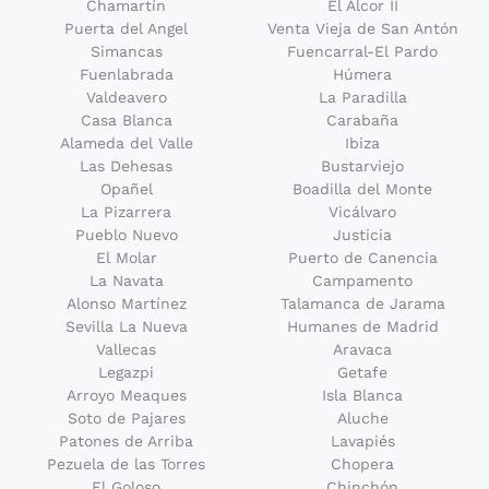
Chamartín
El Alcor II
Puerta del Angel
Venta Vieja de San Antón
Simancas
Fuencarral-El Pardo
Fuenlabrada
Húmera
Valdeavero
La Paradilla
Casa Blanca
Carabaña
Alameda del Valle
Ibiza
Las Dehesas
Bustarviejo
Opañel
Boadilla del Monte
La Pizarrera
Vicálvaro
Pueblo Nuevo
Justicia
El Molar
Puerto de Canencia
La Navata
Campamento
Alonso Martínez
Talamanca de Jarama
Sevilla La Nueva
Humanes de Madrid
Vallecas
Aravaca
Legazpi
Getafe
Arroyo Meaques
Isla Blanca
Soto de Pajares
Aluche
Patones de Arriba
Lavapiés
Pezuela de las Torres
Chopera
El Goloso
Chinchón