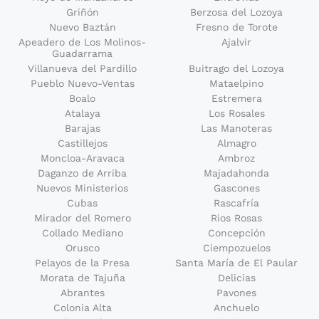
Griñón
Berzosa del Lozoya
Nuevo Baztán
Fresno de Torote
Apeadero de Los Molinos-
Ajalvir
Guadarrama
Villanueva del Pardillo
Buitrago del Lozoya
Pueblo Nuevo-Ventas
Mataelpino
Boalo
Estremera
Atalaya
Los Rosales
Barajas
Las Manoteras
Castillejos
Almagro
Moncloa-Aravaca
Ambroz
Daganzo de Arriba
Majadahonda
Nuevos Ministerios
Gascones
Cubas
Rascafría
Mirador del Romero
Rios Rosas
Collado Mediano
Concepción
Orusco
Ciempozuelos
Pelayos de la Presa
Santa María de El Paular
Morata de Tajuña
Delicias
Abrantes
Pavones
Colonia Alta
Anchuelo