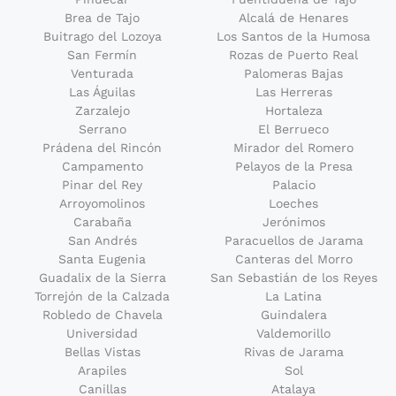
Brea de Tajo
Alcalá de Henares
Buitrago del Lozoya
Los Santos de la Humosa
San Fermín
Rozas de Puerto Real
Venturada
Palomeras Bajas
Las Águilas
Las Herreras
Zarzalejo
Hortaleza
Serrano
El Berrueco
Prádena del Rincón
Mirador del Romero
Campamento
Pelayos de la Presa
Pinar del Rey
Palacio
Arroyomolinos
Loeches
Carabaña
Jerónimos
San Andrés
Paracuellos de Jarama
Santa Eugenia
Canteras del Morro
Guadalix de la Sierra
San Sebastián de los Reyes
Torrejón de la Calzada
La Latina
Robledo de Chavela
Guindalera
Universidad
Valdemorillo
Bellas Vistas
Rivas de Jarama
Arapiles
Sol
Canillas
Atalaya