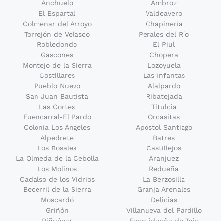
Anchuelo
Ambroz
El Espartal
Valdeavero
Colmenar del Arroyo
Chapinería
Torrejón de Velasco
Perales del Río
Robledondo
El Piul
Gascones
Chopera
Montejo de la Sierra
Lozoyuela
Costillares
Las Infantas
Pueblo Nuevo
Alalpardo
San Juan Bautista
Ribatejada
Las Cortes
Titulcia
Fuencarral-El Pardo
Orcasitas
Colonia Los Angeles
Apostol Santiago
Alpedrete
Batres
Los Rosales
Castillejos
La Olmeda de la Cebolla
Aranjuez
Los Molinos
Redueña
Cadalso de los Vidrios
La Berzosilla
Becerril de la Sierra
Granja Arenales
Moscardó
Delicias
Griñón
Villanueva del Pardillo
Piñuécar
Fuentidueña de Tajo