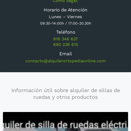
Cómo llegar
.
Horario de Atención
Lunes – Viernes
09:30-14:00h / 17:00-20.30h
Teléfono
916 346 637
690 236 615
Email
contacto@alquilerortopediaonline.com
Información útil sobre alquiler de sillas de
ruedas y otros productos