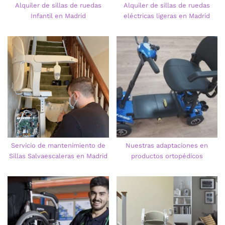
Alquiler de sillas de ruedas
Alquiler de sillas de ruedas
Infantil en Madrid
eléctricas ligeras en Madrid
Servicio de mantenimiento de
Nuestras adaptaciones en
Sillas Salvaescaleras en Madrid
productos ortopédicos