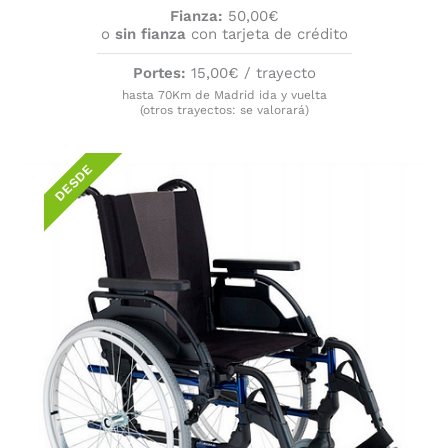
Fianza:
50,00€
o
sin fianza
con tarjeta de crédito
Portes:
15,00€ / trayecto
hasta 70Km de Madrid ida y vuelta
(otros trayectos: se valorará)
DESDE