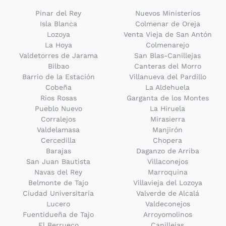
Pinar del Rey
Nuevos Ministerios
Isla Blanca
Colmenar de Oreja
Lozoya
Venta Vieja de San Antón
La Hoya
Colmenarejo
Valdetorres de Jarama
San Blas-Canillejas
Bilbao
Canteras del Morro
Barrio de la Estación
Villanueva del Pardillo
Cobeña
La Aldehuela
Rios Rosas
Garganta de los Montes
Pueblo Nuevo
La Hiruela
Corralejos
Mirasierra
Valdelamasa
Manjirón
Cercedilla
Chopera
Barajas
Daganzo de Arriba
San Juan Bautista
Villaconejos
Navas del Rey
Marroquina
Belmonte de Tajo
Villavieja del Lozoya
Ciudad Universitaria
Valverde de Alcalá
Lucero
Valdeconejos
Fuentidueña de Tajo
Arroyomolinos
El Berrueco
Canillejas