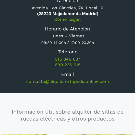
Dirección
Avenida Los Claveles, 74, Local 16
(28220 Majadahonda Madrid)
Cómo llegar
.
Horario de Atención
Lunes – Viernes
09:30-14:00h / 17:00-20.30h
Teléfono
916 346 637
690 236 615
Email
contacto@alquilerortopediaonline.com
Información útil sobre alquiler de sillas de
ruedas eléctricas y otros productos