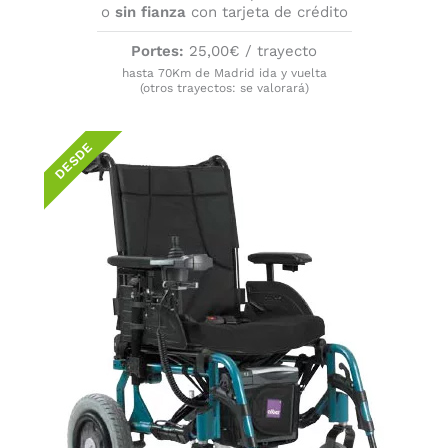
o
sin fianza
con tarjeta de crédito
Portes:
25,00€ / trayecto
hasta 70Km de Madrid ida y vuelta
(otros trayectos: se valorará)
DESDE