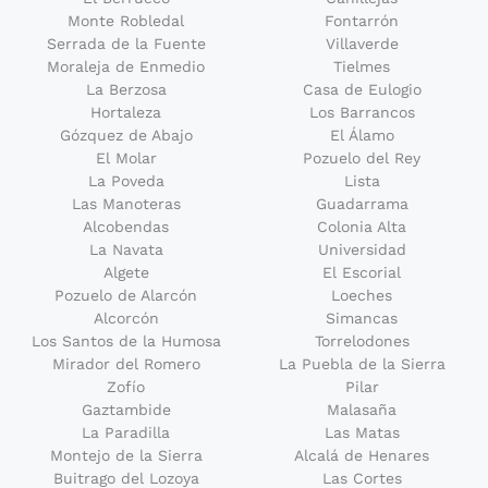
Monte Robledal
Fontarrón
Serrada de la Fuente
Villaverde
Moraleja de Enmedio
Tielmes
La Berzosa
Casa de Eulogio
Hortaleza
Los Barrancos
Gózquez de Abajo
El Álamo
El Molar
Pozuelo del Rey
La Poveda
Lista
Las Manoteras
Guadarrama
Alcobendas
Colonia Alta
La Navata
Universidad
Algete
El Escorial
Pozuelo de Alarcón
Loeches
Alcorcón
Simancas
Los Santos de la Humosa
Torrelodones
Mirador del Romero
La Puebla de la Sierra
Zofío
Pilar
Gaztambide
Malasaña
La Paradilla
Las Matas
Montejo de la Sierra
Alcalá de Henares
Buitrago del Lozoya
Las Cortes